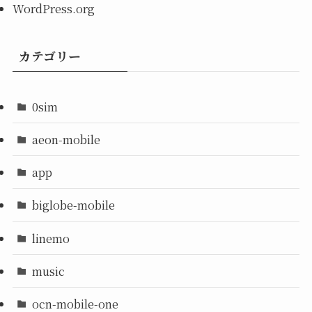
WordPress.org
カテゴリー
0sim
aeon-mobile
app
biglobe-mobile
linemo
music
ocn-mobile-one